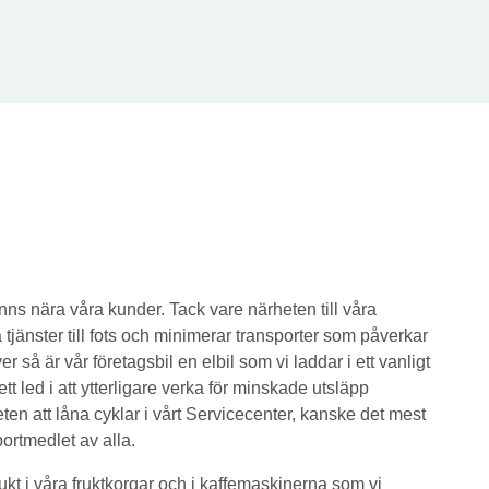
 finns nära våra kunder. Tack vare närheten till våra
 tjänster till fots och minimerar transporter som påverkar
ver så är vår företagsbil en elbil som vi laddar i ett vanligt
t led i att ytterligare verka för minskade utsläpp
ten att låna cyklar i vårt Servicecenter, kanske det mest
portmedlet av alla.
rukt i våra fruktkorgar och i kaffemaskinerna som vi