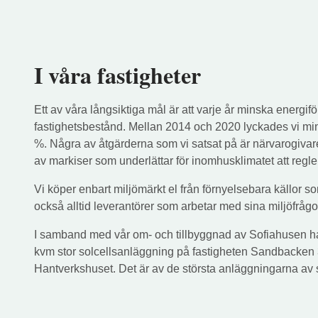
I våra fastigheter
Ett av våra långsiktiga mål är att varje år minska energi
fastighetsbestånd. Mellan 2014 och 2020 lyckades vi m
%. Några av åtgärderna som vi satsat på är närvarogivare
av markiser som underlättar för inomhusklimatet att regl
Vi köper enbart miljömärkt el från förnyelsebara källor som
också alltid leverantörer som arbetar med sina miljöfråg
I samband med vår om- och tillbyggnad av Sofiahusen har 
kvm stor solcellsanläggning på fastigheten Sandbacken
Hantverkshuset. Det är av de största anläggningarna av