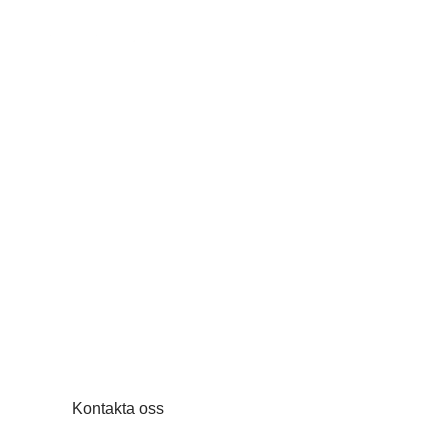
Hem
/
Hållbarhet
Hållbarhet
Väljer du Slussgården som hyresvärd gör du ett bra
avseende din lokal och globalt.
Kontakta oss
Om oss