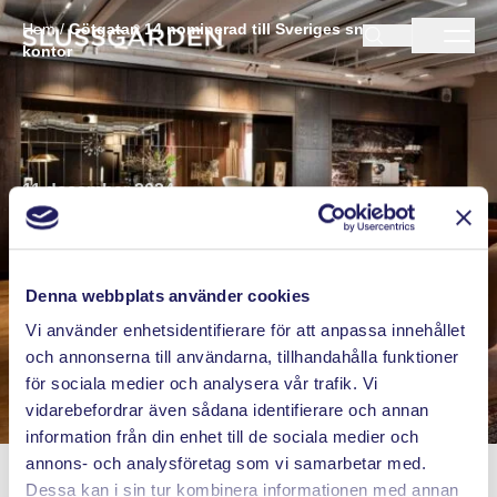
Hem
/
Götgatan 14 nominerad till Sveriges snyggaste
kontor
11 december 2024
Götgatan 14 nominerad till
Sveriges snyggaste kontor
Denna webbplats använder cookies
Vi använder enhetsidentifierare för att anpassa innehållet
Vi trivs bra här och är väldigt glada för
och annonserna till användarna, tillhandahålla funktioner
nomineringen.
för sociala medier och analysera vår trafik. Vi
vidarebefordrar även sådana identifierare och annan
information från din enhet till de sociala medier och
annons- och analysföretag som vi samarbetar med.
Dessa kan i sin tur kombinera informationen med annan