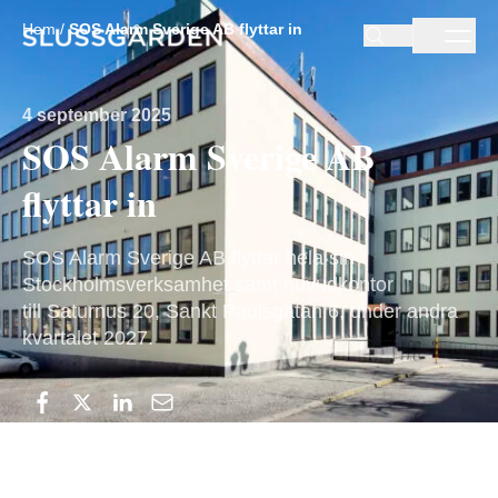
Hem
/
SOS Alarm Sverige AB flyttar in
4 september 2025
SOS Alarm Sverige AB
flyttar in
SOS Alarm Sverige AB flyttar hela sin
Stockholmsverksamhet samt huvudkontor
till Saturnus 20, Sankt Paulsgatan 6, under andra
kvartalet 2027.