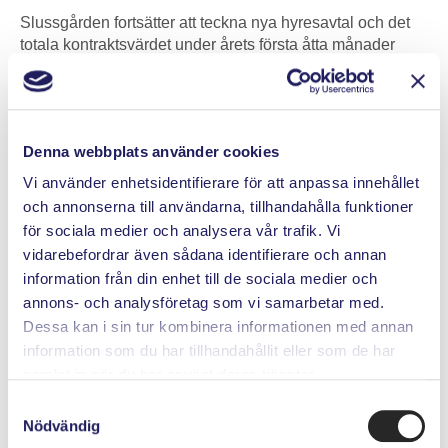
Slussgården fortsätter att teckna nya hyresavtal och det
totala kontraktsvärdet under årets första åtta månader
ligger nu på över två miljarder kronor. Merparten av dessa
två miljarder kommer av uthyrningar i Snäckan 8 och
Saturnus 20, men flera avtal har även tecknats i övriga
fastigheter inom beståndet på Södermalm.
Denna webbplats använder cookies
Statens Fastighetsverk, som varit en långvarig hyresgäst
Vi använder enhetsidentifierare för att anpassa innehållet
på Sankt Paulsgatan (Saturnus 20), flyttar ut under tredje
och annonserna till användarna, tillhandahålla funktioner
kvartalet 2026. Den nya förhyrningen, med beräknad
för sociala medier och analysera vår trafik. Vi
inflyttning kvartal 2 2027, kommer omfatta en markant
större del av byggnaden på fastigheten, drygt 9 300 kvm,
vidarebefordrar även sådana identifierare och annan
2 600 kvm mer än vad Statens Fastighetsverk förhyrde.
information från din enhet till de sociala medier och
Hyresavtalet löper på 15 år och är tecknat med SOS
annons- och analysföretag som vi samarbetar med.
Alarm Sverige AB som flyttar hela sin
Dessa kan i sin tur kombinera informationen med annan
Stockholmsverksamhet samt huvudkontor till Saturnus
information som du har tillhandahållit eller som de har
20.
samlat in när du har använt deras tjänster.
”Vi är mycket glada att SOS Alarm Sverige AB väljer
Samtyckesval
Slussgården som hyresvärd och vi kommer att, i nära
Nödvändig
samarbete, anpassa lokalerna efter deras behov och är