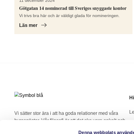
11 december 2024
Götgatan 14 nominerad till Sveriges snyggaste kontor
Vi trivs bra här och är väldigt glada för nomineringen.
Läs mer
Hi
Le
Vi sätter stor ära i att ha goda relationer med våra
hyresgäster. Vår filosofi är att det ska vara enkelt och
F
bekvämt att vara hyresgäst hos oss!
Denna webbplats använde